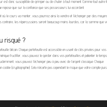
aleur est donc susceptible de grimper ou de chuter à tout moment. Comme tout autre ti
ur ne repose que sur la confiance que ses possesseurs lui accordent.
t où le cours va monter, vous pourrez ainsi la vendre et l’échanger par des moyen
 cas contraire, les répercussions seront beaucoup moins lourdes, car la somme que 
ou risqué ?
feuille bitcoin. Chaque portefeuille est accessible en usant de clés privées pour vos
mérique fructifier, vous pouvez le garder dans vos portefeuilles et patienter le temps 
prudemment, vous pouvez l’échanger peu à peu avec de l’argent classique. Chaque
tion codée (cryptographie). Cela n’écarte pas cependant le risque que votre compte puis