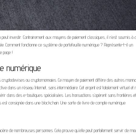
 peut investir. Contrairement aux moyens de paiement classiques, il n’est soumis à
alisée. Comment fonctionne ce système de portefeuille numérique ? Représente-t-il un
e page !
ie numérique
es cryptodevises ou cryptomonnaies. Ce moyen de paiement diffère des autres monna
lective dans un réseau Internet, sans intermédiaire. Cet argent est totalement virtuel et 
r dans des e-boutiques spécialisées. Les transactions s’opèrent sans frontières et
ns est consignée dans une blockchain. Une sorte de livre de compte numérique.
nancière de nombreuses personnes. Cela prouve qu’elle peut parfaitement servir de mo