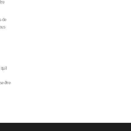
tre
s de
vous
qu’il
se être