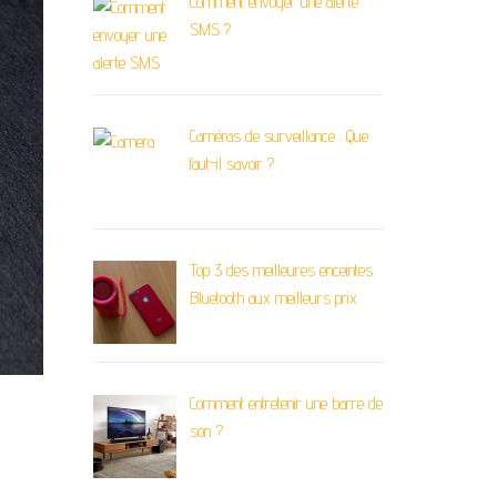
Comment envoyer une alerte
SMS ?
Caméras de surveillance : Que
faut-il savoir ?
Top 3 des meilleures enceintes
Bluetooth aux meilleurs prix
Comment entretenir une barre de
son ?