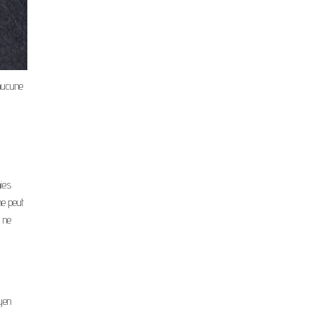
 aucune
ies
ne peut
 ne
yen