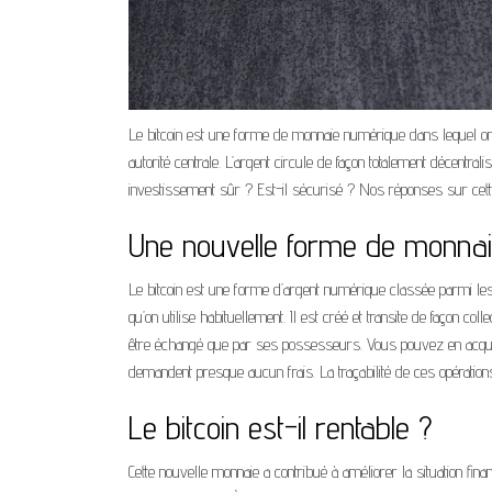
Le bitcoin est une forme de monnaie numérique dans lequel on
autorité centrale. L’argent circule de façon totalement décentr
investissement sûr ? Est-il sécurisé ? Nos réponses sur cett
Une nouvelle forme de monna
Le bitcoin est une forme d’argent numérique classée parmi l
qu’on utilise habituellement. Il est créé et transite de façon col
être échangé que par ses possesseurs. Vous pouvez en acquéri
demandent presque aucun frais. La traçabilité de ces opératio
Le bitcoin est-il rentable ?
Cette nouvelle monnaie a contribué à améliorer la situation fi