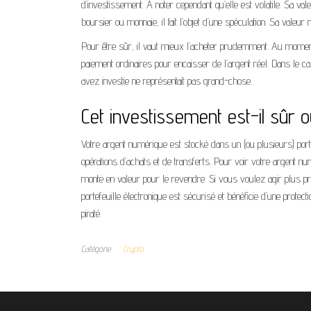
d’investissement. À noter cependant qu’elle est volatile. Sa v
boursier ou monnaie, il fait l’objet d’une spéculation. Sa vale
Pour être sûr, il vaut mieux l’acheter prudemment. Au momen
paiement ordinaires pour encaisser de l’argent réel. Dans le
avez investie ne représentait pas grand-chose.
Cet investissement est-il sûr 
Votre argent numérique est stocké dans un (ou plusieurs) porte
opérations d’achats et de transferts. Pour voir votre argent nu
monte en valeur pour le revendre. Si vous voulez agir plus 
portefeuille électronique est sécurisé et bénéficie d’une protec
piraté.
Catégorie
Crypto