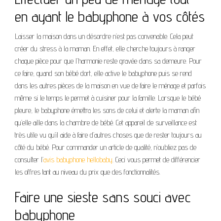
en ayant le babyphone à vos côtés
Laisser la maison dans un désordre n’est pas convenable. Cela peut
créer du stress à la maman. En effet, elle cherche toujours à ranger
chaque pièce pour que l’harmonie reste gravée dans sa demeure. Pour
ce faire, quand son bébé dort, elle active le babyphone puis se rend
dans les autres pièces de la maison en vue de faire le ménage et parfois
même si le temps le permet à cuisiner pour la famille. Lorsque le bébé
pleure, le babyphone émettra les sons de celui et alerte la maman afin
qu’elle aille dans la chambre de bébé. Cet appareil de surveillance est
très utile vu qu’il aide à faire d’autres choses que de rester toujours au
côté du bébé. Pour commander un article de qualité, n’oubliez pas de
consulter l’
avis babyphone hellobaby
. Ceci vous permet de différencier
les offres tant au niveau du prix que des fonctionnalités.
Faire une sieste sans souci avec
babyphone