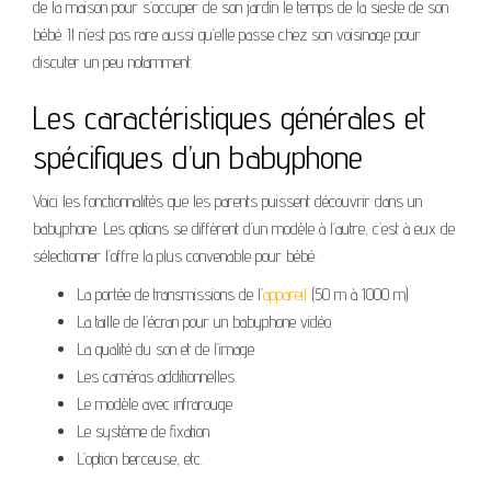
de la maison pour s’occuper de son jardin le temps de la sieste de son
bébé. Il n’est pas rare aussi qu’elle passe chez son voisinage pour
discuter un peu notamment.
Les caractéristiques générales et
spécifiques d’un babyphone
Voici les fonctionnalités que les parents puissent découvrir dans un
babyphone. Les options se diffèrent d’un modèle à l’autre, c’est à eux de
sélectionner l’offre la plus convenable pour bébé.
La portée de transmissions de l’
appareil
(50 m à 1000 m)
La taille de l’écran pour un babyphone vidéo
La qualité du son et de l’image
Les caméras additionnelles
Le modèle avec infrarouge
Le système de fixation
L’option berceuse, etc.