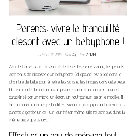
Parents: vivre la tranquillité
d’esprit avec un babyphone !
octobre 17, 2019
Non
Par
ADMIN
Afin de bien assurer la sécurité de bébé dès sa naissance, les parents
sont tenus de disposer d’un babyphone. Cet appareil est placé dans la
chambre de bébé pour émettre les sons et les images dans cette pièce.
De l’autre côté, la maman ou le papa se munit d’un récepteur qui est
caractérisé par un micro, un écran, un haut-parleur, selon le modèle. Il
faut reconnaître que ce petit outil est vraiment un équipement qui aide les
parents à garder un œil sur leur trésor même s’ils ne sont pas dans la
même pièce que celui-ci.
Effectuer un peu de ménage tout