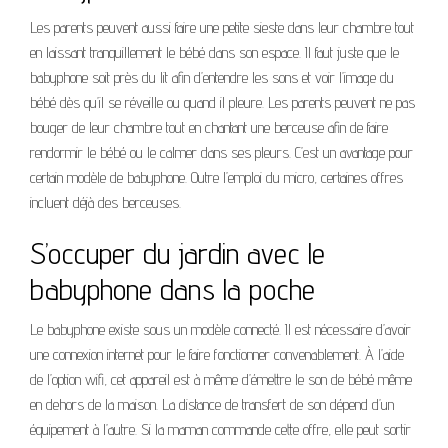
Les parents peuvent aussi faire une petite sieste dans leur chambre tout
en laissant tranquillement le bébé dans son espace. Il faut juste que le
babyphone soit près du lit afin d’entendre les sons et voir l’image du
bébé dès qu’il se réveille ou quand il pleure. Les parents peuvent ne pas
bouger de leur chambre tout en chantant une berceuse afin de faire
rendormir le bébé ou le calmer dans ses pleurs. C’est un avantage pour
certain modèle de babyphone. Outre l’emploi du micro, certaines offres
incluent déjà des berceuses.
S’occuper du jardin avec le
babyphone dans la poche
Le babyphone existe sous un modèle connecté. Il est nécessaire d’avoir
une connexion internet pour le faire fonctionner convenablement. À l’aide
de l’option wifi, cet appareil est à même d’émettre le son de bébé même
en dehors de la maison. La distance de transfert de son dépend d’un
équipement à l’autre. Si la maman commande cette offre, elle peut sortir